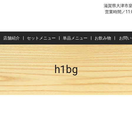
滋賀県大津市皇子
営業時間／11
店舗紹介
セットメニュー
単品メニュー
お飲み物
お問い
h1bg